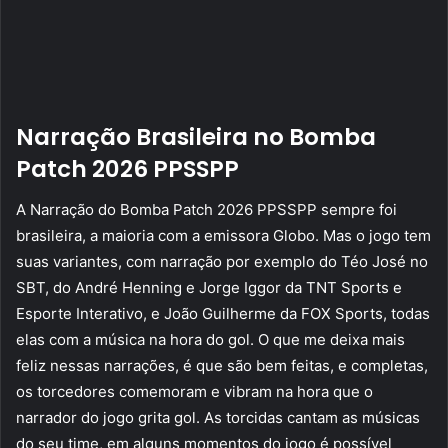
Narração Brasileira no Bomba
Patch 2026 PPSSPP
A Narração do Bomba Patch 2026 PPSSPP sempre foi
brasileira, a maioria com a emissora Globo. Mas o jogo tem
suas variantes, com narração por exemplo do Téo José no
SBT, do André Henning e Jorge Iggor da TNT Sports e
Esporte Interativo, e João Guilherme da FOX Sports, todas
elas com a música na hora do gol. O que me deixa mais
feliz nessas narrações, é que são bem feitas, e completas,
os torcedores comemoram e vibram na hora que o
narrador do jogo grita gol. As torcidas cantam as músicas
do seu time, em alguns momentos do jogo é possível