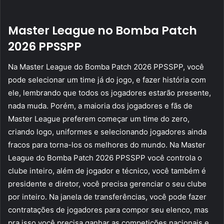
Master League no Bomba Patch
2026 PPSSPP
Na Master League do Bomba Patch 2026 PPSSPP, você
pode selecionar um time já do jogo, e fazer história com
ele, lembrando que todos os jogadores estarão presente,
nada muda. Porém, a maioria dos jogadores e fãs de
Master League preferem começar um time do zero,
criando logo, uniformes e selecionando jogadores ainda
fracos para torna-los os melhores do mundo. Na Master
League do Bomba Patch 2026 PPSSPP você controla o
clube inteiro, além de jogador e técnico, você também é
presidente e diretor, você precisa gerenciar o seu clube
por inteiro. Na janela de transferências, você pode fazer
contratações de jogadores para compor seu elenco, mas
pra isso você precisa ganhar as competições nacionais e