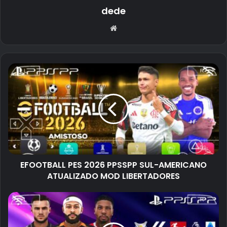
dede
Website
EFOOTBALL PES 2026 PPSSPP SUL-AMERICANO
ATUALIZADO MOD LIBERTADORES