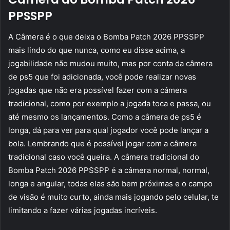
PPSSPP
A Câmera é o que deixa o Bomba Patch 2026 PPSSPP
mais lindo do que nunca, como eu disse acima, a
jogabilidade não mudou muito, mas por conta da câmera
de ps5 que foi adicionada, você pode realizar novas
jogadas que não era possível fazer com a câmera
tradicional, como por exemplo a jogada toca e passa, ou
até mesmo os lançamentos. Como a câmera de ps5 é
longa, dá para ver para qual jogador você pode lançar a
bola. Lembrando que é possível jogar com a câmera
tradicional caso você queira. A câmera tradicional do
Bomba Patch 2026 PPSSPP é a câmera normal, normal,
longa e angular, todas elas são bem próximas e o campo
de visão é muito curto, ainda mais jogando pelo celular, te
limitando a fazer várias jogadas incríveis.