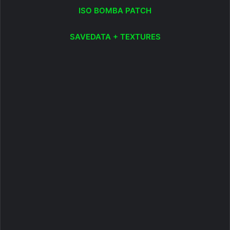
ISO BOMBA PATCH
SAVEDATA + TEXTURES