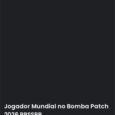
Jogador Mundial no Bomba Patch
2026 PPSSPP