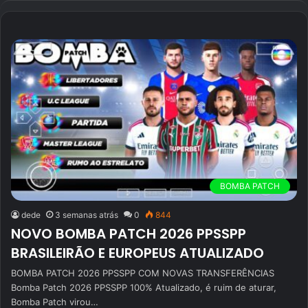
b
s
i
t
e
BOMBA PATCH
dede
3 semanas atrás
0
844
NOVO BOMBA PATCH 2026 PPSSPP
BRASILEIRÃO E EUROPEUS ATUALIZADO
BOMBA PATCH 2026 PPSSPP COM NOVAS TRANSFERÊNCIAS
Bomba Patch 2026 PPSSPP 100% Atualizado, é ruim de aturar,
Bomba Patch virou…