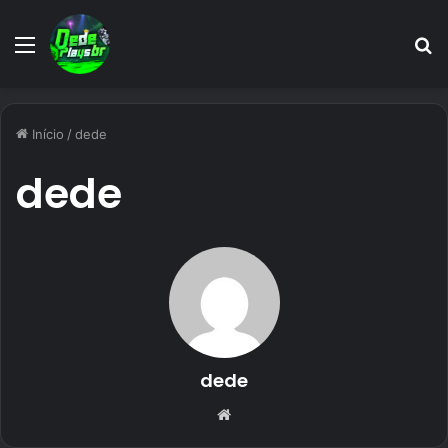
Menu
P
p
Início
/
dede
dede
dede
W
e