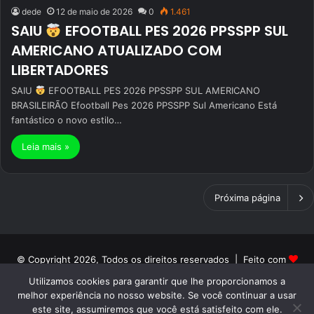
dede
12 de maio de 2026
0
1.461
SAIU
EFOOTBALL PES 2026 PPSSPP SUL
AMERICANO ATUALIZADO COM
LIBERTADORES
SAIU
EFOOTBALL PES 2026 PPSSPP SUL AMERICANO
BRASILEIRÃO Efootball Pes 2026 PPSSPP Sul Americano Está
fantástico o novo estilo…
Leia mais »
Próxima página
© Copyright 2026, Todos os direitos reservados | Feito com
Utilizamos cookies para garantir que lhe proporcionamos a
por Patrick PH | Orgulhosamente hospedado por ON NETWORK
melhor experiência no nosso website. Se você continuar a usar
Início
Sobre
Termos de Uso
Politica de Privacidade
este site, assumiremos que você está satisfeito com ele.