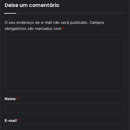
Deixe um comentário
O seu endereço de e-mail não será publicado.
Campos
obrigatórios são marcados com
*
C
o
m
e
n
t
á
Nome
*
r
i
o
E-mail
*
*