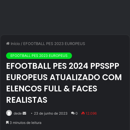
Início
/
EFOOTBALL PES 2023 EUROPEUS
EFOOTBALL PES 2023 EUROPEUS
EFOOTBALL PES 2024 PPSSPP
EUROPEUS ATUALIZADO COM
ELENCOS FULL & FACES
REALISTAS
Mande
dede
23 de junho de 2023
0
12.096
um
3 minutos de leitura
e-