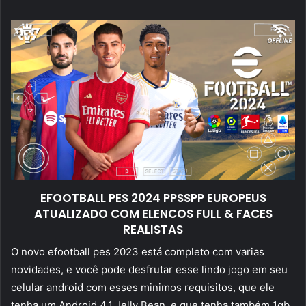
mail
EFOOTBALL PES 2024 PPSSPP EUROPEUS
ATUALIZADO COM ELENCOS FULL & FACES
REALISTAS
O novo efootball pes 2023 está completo com varias
novidades, e você pode desfrutar esse lindo jogo em seu
celular android com esses minimos requisitos, que ele
tenha um Android 4.1 Jelly Bean, e que tenha também 1gb