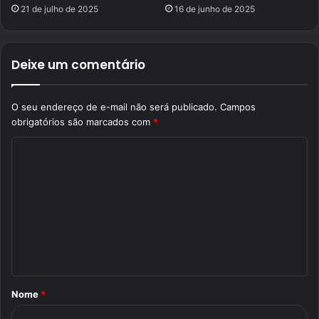
21 de julho de 2025
16 de junho de 2025
Deixe um comentário
O seu endereço de e-mail não será publicado.
Campos
obrigatórios são marcados com
*
C
o
m
e
n
t
á
Nome
*
r
i