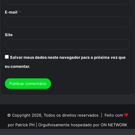
o
E-mail
*
*
Site
Salvar meus dados neste navegador para a próxima vez que
eu comentar.
© Copyright 2026, Todos os direitos reservados | Feito com
por Patrick PH | Orgulhosamente hospedado por ON NETWORK
Início
Sobre
Termos de Uso
Politica de Privacidade