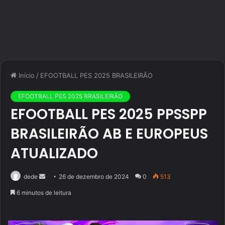
Início
/
EFOOTBALL PES 2025 BRASILEIRÃO
EFOOTBALL PES 2025 BRASILEIRÃO
EFOOTBALL PES 2025 PPSSPP
BRASILEIRÃO AB E EUROPEUS
ATUALIZADO
Mande
dede
26 de dezembro de 2024
0
513
um
6 minutos de leitura
e-
mail