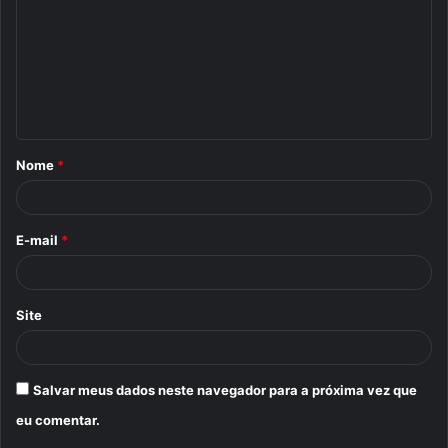
m
e
n
t
á
Nome
*
r
i
o
E-mail
*
*
Site
Salvar meus dados neste navegador para a próxima vez que
eu comentar.