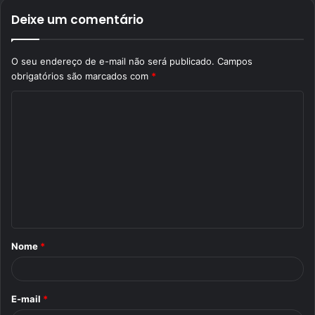
Deixe um comentário
O seu endereço de e-mail não será publicado.
Campos
obrigatórios são marcados com
*
C
o
m
e
n
t
á
Nome
*
r
i
o
E-mail
*
*