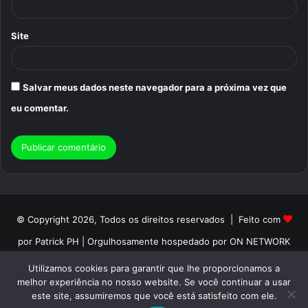
Site
Salvar meus dados neste navegador para a próxima vez que
eu comentar.
© Copyright 2026, Todos os direitos reservados | Feito com
por Patrick PH | Orgulhosamente hospedado por ON NETWORK
Início
Sobre
Termos de Uso
Politica de Privacidade
Utilizamos cookies para garantir que lhe proporcionamos a
melhor experiência no nosso website. Se você continuar a usar
Contato
este site, assumiremos que você está satisfeito com ele.