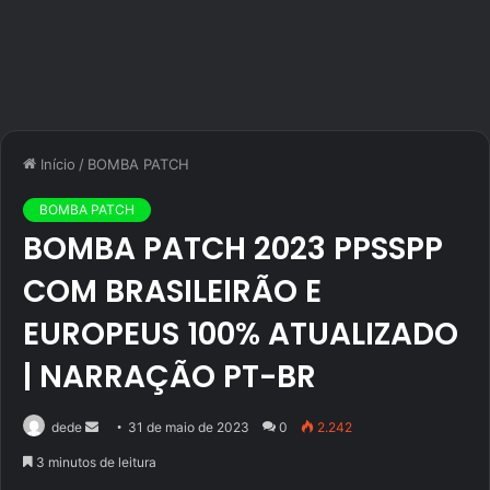
Início
/
BOMBA PATCH
BOMBA PATCH
BOMBA PATCH 2023 PPSSPP
COM BRASILEIRÃO E
EUROPEUS 100% ATUALIZADO
| NARRAÇÃO PT-BR
Mande
dede
31 de maio de 2023
0
2.242
um
3 minutos de leitura
e-