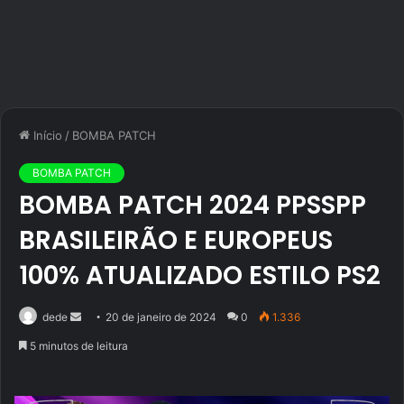
Início
/
BOMBA PATCH
BOMBA PATCH
BOMBA PATCH 2024 PPSSPP
BRASILEIRÃO E EUROPEUS
100% ATUALIZADO ESTILO PS2
Mande
dede
20 de janeiro de 2024
0
1.336
um
5 minutos de leitura
e-
mail