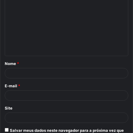
C
o
m
e
n
t
á
Nome
*
r
i
o
E-mail
*
*
Site
Salvar meus dados neste navegador para a próxima vez que