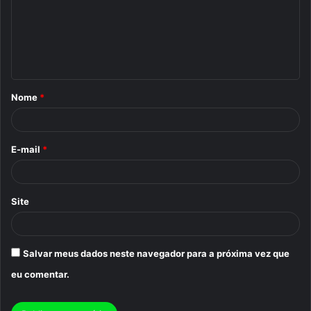
e
n
t
á
Nome
*
r
i
o
E-mail
*
*
Site
Salvar meus dados neste navegador para a próxima vez que
eu comentar.