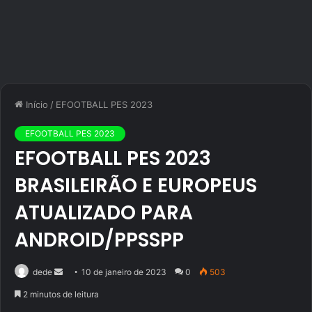
Início
/
EFOOTBALL PES 2023
EFOOTBALL PES 2023
EFOOTBALL PES 2023
BRASILEIRÃO E EUROPEUS
ATUALIZADO PARA
ANDROID/PPSSPP
Mande
dede
10 de janeiro de 2023
0
503
um
2 minutos de leitura
e-