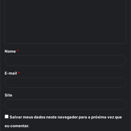
m
e
n
t
á
Nome
*
r
i
o
E-mail
*
*
Site
Salvar meus dados neste navegador para a próxima vez que
eu comentar.