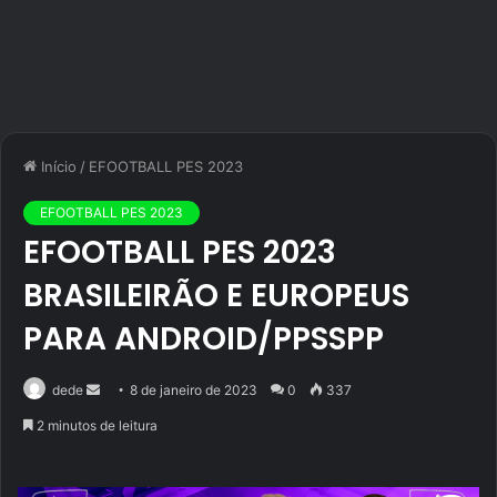
Início
/
EFOOTBALL PES 2023
EFOOTBALL PES 2023
EFOOTBALL PES 2023
BRASILEIRÃO E EUROPEUS
PARA ANDROID/PPSSPP
Mande
dede
8 de janeiro de 2023
0
337
um
2 minutos de leitura
e-
mail