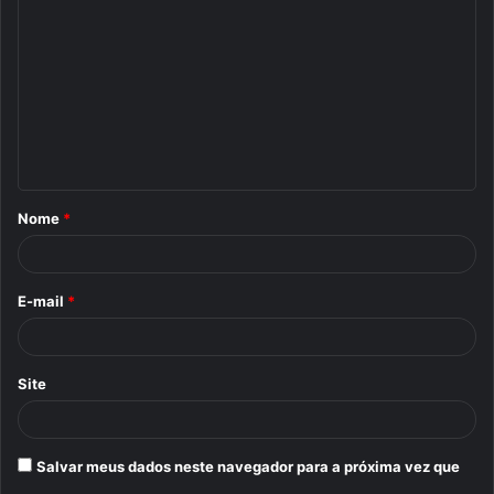
o
m
e
n
t
á
Nome
*
r
i
o
E-mail
*
*
Site
Salvar meus dados neste navegador para a próxima vez que