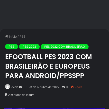
Início
/
PES
PES
PES 2022
PES 2022 COM BRASILEIRÃO
EFOOTBALL PES 2023 COM
BRASILEIRÃO E EUROPEUS
PARA ANDROID/PPSSPP
Mande
dede
23 de outubro de 2022
0
2.573
um
2 minutos de leitura
e-
mail