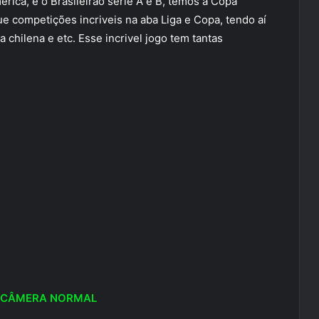
erica, e o Brasileirão serie A e B, temos a Copa
ue competições incriveis na aba Liga e Copa, tendo aí
a chilena e etc. Esse incrivel jogo tem tantas
3 CÂMERA NORMAL