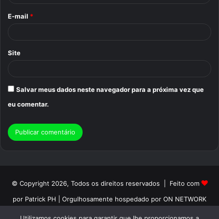
o
E-mail
*
*
Site
Salvar meus dados neste navegador para a próxima vez que
eu comentar.
© Copyright 2026, Todos os direitos reservados | Feito com
por Patrick PH | Orgulhosamente hospedado por ON NETWORK
Início
Sobre
Termos de Uso
Politica de Privacidade
Utilizamos cookies para garantir que lhe proporcionamos a