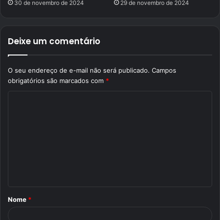
30 de novembro de 2024
29 de novembro de 2024
Deixe um comentário
O seu endereço de e-mail não será publicado.
Campos
obrigatórios são marcados com
*
C
o
m
e
n
t
á
Nome
*
r
i