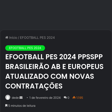
Início
/
EFOOTBALL PES 2024
EFOOTBALL PES 2024
EFOOTBALL PES 2024 PPSSPP
BRASILEIRÃO AB E EUROPEUS
ATUALIZADO COM NOVAS
CONTRATAÇÕES
Mande
dede
1 de fevereiro de 2024
0
1.195
um
5 minutos de leitura
e-