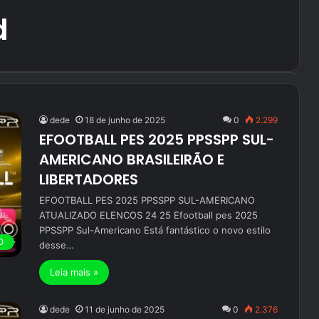
d
dede
18 de junho de 2025
0
2.299
EFOOTBALL PES 2025 PPSSPP SUL-
AMERICANO BRASILEIRÃO E
LIBERTADORES
EFOOTBALL PES 2025 PPSSPP SUL-AMERICANO
ATUALIZADO ELENCOS 24 25 Efootball pes 2025
PPSSPP Sul-Americano Está fantástico o novo estilo
O
desse…
Leia mais »
dede
11 de junho de 2025
0
2.376