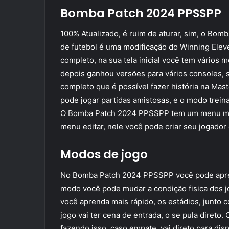
Bomba Patch 2024 PPSSPP
100% Atualizado, é ruim de aturar, sim, o Bom
de futebol é uma modificação do Winning Ele
completo, na sua tela inicial você tem vários m
depois ganhou versões para vários consoles, 
completo que é possível fazer história na Mas
pode jogar partidas amistosas, e o modo trei
O Bomba Patch 2024 PPSSPP tem um menu muito 
menu editar, nele você pode criar seu jogador 
Modos de jogo
No Bomba Patch 2024 PPSSPP você pode apre
modo você pode mudar a condição fisica dos jo
você aprenda mais rápido, os estádios, junto co
jogo vai ter cena de entrada, o se pula direto.
fazendo isso, caso empate, vai direto para di