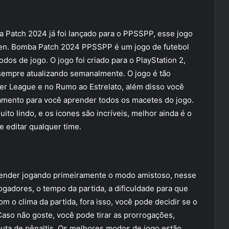
ba Patch 2024 já foi lançado para o PPSSPP, esse jogo
ven. Bomba Patch 2024 PPSSPP é um jogo de futebol
odos de jogo. O jogo foi criado para o PlayStation 2,
sempre atualizando semanalmente. O jogo é tão
ter League e no Rumo ao Estrelato, além disso você
namento para você aprender todos os macetes do jogo.
lindo, e os icones são incríveis, melhor ainda é o
e editar qualquer time.
nder jogando primeiramente o modo amistoso, nesse
gadores, o tempo da partida, a dificuldade para que
m o clima da partida, fora isso, você pode decidir se o
 Caso não goste, você pode tirar as prorrogações,
sputa de pênaltis. Os melhores modos de jogo estão