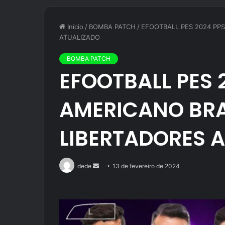
Início
/
BOMBA PATCH
/
EFOOTBALL PES 2024 PPS
ATUALIZADO
BOMBA PATCH
EFOOTBALL PES 
AMERICANO BRA
LIBERTADORES 
Mande
dede
13 de fevereiro de 2024
um
e-
mail