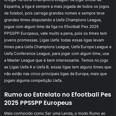
Espanha, a liga é sempre a mais jogada de todos os jogos
de futebol, pois carrega grandes nomes e sempre teve
grandes times disputando a Uefa Champions League,
jogue com algum time da liga no Efootball Pes 2025
PPSSPP Europeus, vale muito a pena, pois os times tem
jovens promessas. Ligas Uefa: todas essas ligas levam
times para Uefa Champions League, Uefa Europa League e
Uefa Conference League, para jogar com algum time, use
a Master League que é bem interessante. Temos no jogo
as Ligas Uefa A e Uefa B, essas ligas tem alguns times que
não estão nas cinco principais ligas da Europa, mais que
jogam alguma competição Uefa.
Rumo ao Estrelato no Efootball Pes
2025 PPSSPP Europeus
Mais conhecido como Ser uma Lenda, o modo Rumo ao