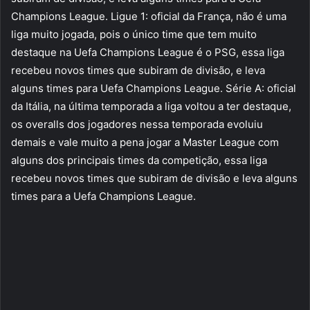
Champions League. Ligue 1: oficial da França, não é uma
liga muito jogada, pois o único time que tem muito
destaque na Uefa Champions League é o PSG, essa liga
recebeu novos times que subiram de divisão, e leva
alguns times para Uefa Champions League. Série A: oficial
da Itália, na última temporada a liga voltou a ter destaque,
os overalls dos jogadores nessa temporada evoluiu
demais e vale muito a pena jogar a Master League com
alguns dos principais times da competição, essa liga
recebeu novos times que subiram de divisão e leva alguns
times para a Uefa Champions League.