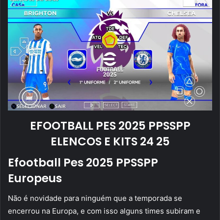
EFOOTBALL PES 2025 PPSSPP
ELENCOS E KITS 24 25
Efootball Pes 2025 PPSSPP
Europeus
Não é novidade para ninguém que a temporada se
encerrou na Europa, e com isso alguns times subiram e