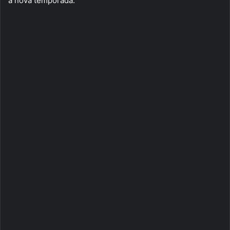
a nova temporada.