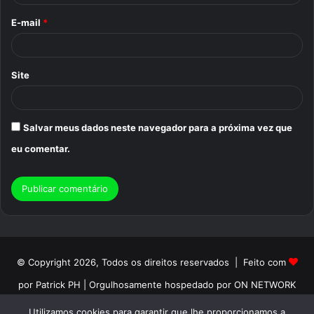
o
E-mail
*
*
Site
Salvar meus dados neste navegador para a próxima vez que
eu comentar.
© Copyright 2026, Todos os direitos reservados | Feito com
por Patrick PH | Orgulhosamente hospedado por ON NETWORK
Início
Sobre
Termos de Uso
Politica de Privacidade
Utilizamos cookies para garantir que lhe proporcionamos a