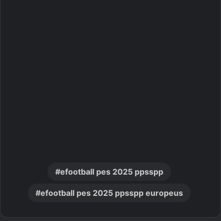
efootball pes 2025 ppsspp
efootball pes 2025 ppsspp europeus