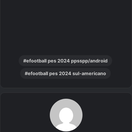
efootball pes 2024 ppsspp/android
efootball pes 2024 sul-americano