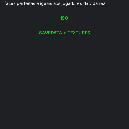
faces perfeitas e iguais aos jogadores da vida real.
ISO
SAVEDATA + TEXTURES