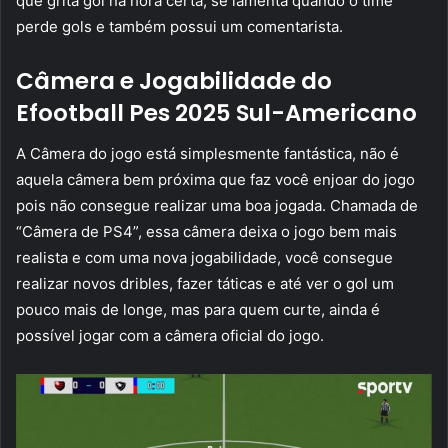
que grita gol na hora certa, se lamenta quando o time
perde gols e também possui um comentarista.
Câmera e Jogabilidade do
Efootball Pes 2025 Sul-Americano
A Câmera do jogo está simplesmente fantástica, não é
aquela câmera bem próxima que faz você enjoar do jogo
pois não consegue realizar uma boa jogada. Chamada de
“Câmera de PS4”, essa câmera deixa o jogo bem mais
realista e com uma nova jogabilidade, você consegue
realizar novos dribles, fazer táticas e até ver o gol um
pouco mais de longe, mas para quem curte, ainda é
possível jogar com a câmera oficial do jogo.