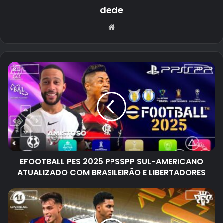
dede
Website
EFOOTBALL PES 2025 PPSSPP SUL-AMERICANO
ATUALIZADO COM BRASILEIRÃO E LIBERTADORES