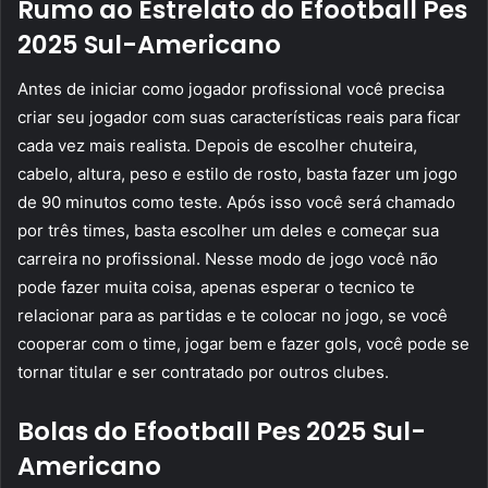
Rumo ao Estrelato do Efootball Pes
2025 Sul-Americano
Antes de iniciar como jogador profissional você precisa
criar seu jogador com suas características reais para ficar
cada vez mais realista. Depois de escolher chuteira,
cabelo, altura, peso e estilo de rosto, basta fazer um jogo
de 90 minutos como teste. Após isso você será chamado
por três times, basta escolher um deles e começar sua
carreira no profissional. Nesse modo de jogo você não
pode fazer muita coisa, apenas esperar o tecnico te
relacionar para as partidas e te colocar no jogo, se você
cooperar com o time, jogar bem e fazer gols, você pode se
tornar titular e ser contratado por outros clubes.
Bolas do Efootball Pes 2025 Sul-
Americano