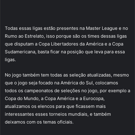
Todas essas ligas estão presentes na Master League e no
Rumo ao Estrelato, isso porque são os times dessas ligas
que disputam a Copa Libertadores da América e a Copa
Sudamericana, basta ficar na posição que leva para essa
ligas.
No jogo também tem todas as seleção atualizadas, mesmo
que o jogo seja focado na América do Sul, colocamos
todos os campeonatos de seleções no jogo, por exemplo a
Copa do Mundo, a Copa América e a Eurocopa,
atualizamos os elencos para que ficassem mais
interessantes esses torneios mundiais, e também
deixamos com os temas oficiais.