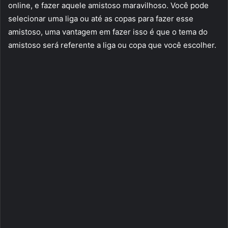
online, e fazer aquele amistoso maravilhoso. Você pode
selecionar uma liga ou até as copas para fazer esse
amistoso, uma vantagem em fazer isso é que o tema do
amistoso será referente a liga ou copa que você escolher.