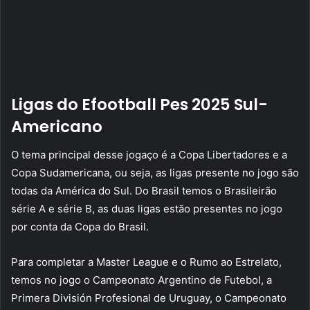
Ligas do Efootball Pes 2025 Sul-
Americano
O tema principal desse jogaço é a Copa Libertadores e a
Copa Sudamericana, ou seja, as ligas presente no jogo são
todas da América do Sul. Do Brasil temos o Brasileirão
série A e série B, as duas ligas estão presentes no jogo
por conta da Copa do Brasil.
Para completar a Master League e o Rumo ao Estrelato,
temos no jogo o Campeonato Argentino de Futebol, a
Primera División Profesional de Uruguay, o Campeonato