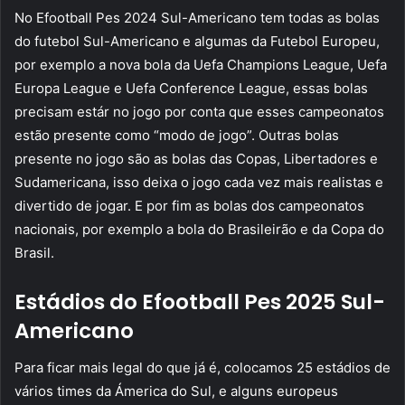
No Efootball Pes 2024 Sul-Americano tem todas as bolas
do futebol Sul-Americano e algumas da Futebol Europeu,
por exemplo a nova bola da Uefa Champions League, Uefa
Europa League e Uefa Conference League, essas bolas
precisam estár no jogo por conta que esses campeonatos
estão presente como “modo de jogo”. Outras bolas
presente no jogo são as bolas das Copas, Libertadores e
Sudamericana, isso deixa o jogo cada vez mais realistas e
divertido de jogar. E por fim as bolas dos campeonatos
nacionais, por exemplo a bola do Brasileirão e da Copa do
Brasil.
Estádios do Efootball Pes 2025 Sul-
Americano
Para ficar mais legal do que já é, colocamos 25 estádios de
vários times da Ámerica do Sul, e alguns europeus