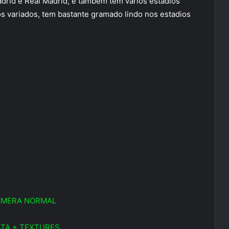
adrid e Real Madrid, e também tem varios estadios
 variados, tem bastante gramado lindo nos estadios
ÂMERA NORMAL
TA + TEXTURES