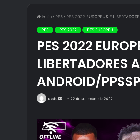
Início
/
PES
/
PES 2022 EUROPEUS E LIBERTADORE
PES
PES 2022
PES EUROPEU
PES 2022 EUROP
LIBERTADORES 
ANDROID/PPSS
Mande
dede
22 de setembro de 2022
um
e-
mail