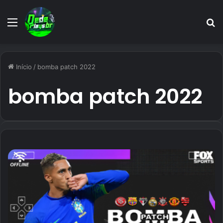
Menu
P
p
Início
/
bomba patch 2022
bomba patch 2022