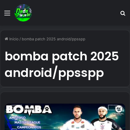
Menu
P
p
Início
/
bomba patch 2025 android/ppsspp
bomba patch 2025
android/ppsspp