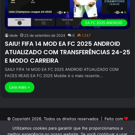
EA FC 2025 ANDROID
dede
23 de setembro de 2024
0
1.247
SAIU! FIFA 14 MOD EA FC 2025 ANDROID
ATUALIZADO COM TRANSFERÊNCIAS 24-25
E MODO CARREIRA
SAIU! FIFA 14 MOD EA FC 2025 ANDROID ATUALIZADO COM
FACES REAIS EA FC 2025 Mobile é o mais recente…
Leia mais »
© Copyright 2026, Todos os direitos reservados | Feito com
Utilizamos cookies para garantir que lhe proporcionamos a
por Patrick PH | Orgulhosamente hospedado por ON NETWORK
melhor experiência no nosso website. Se você continuar a usar