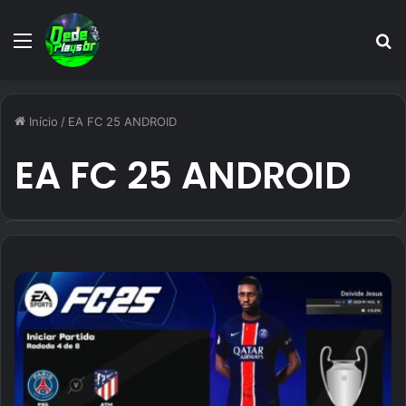
Menu
P
p
Início
/
EA FC 25 ANDROID
EA FC 25 ANDROID