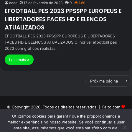
dede
15 de fevereiro de 2023
0
1.891
EFOOTBALL PES 2023 PPSSPP EUROPEUS E
LIBERTADORES FACES HD E ELENCOS
ATUALIZADOS
EFOOTBALL PES 2023 PPSSPP EUROPEUS E LIBERTADORES
FACES HD E ELENCOS ATUALIZADOS O incrivel efootball pes
2023 com gráficos realistas…
Leia mais »
Próxima página
© Copyright 2026, Todos os direitos reservados | Feito com
Utilizamos cookies para garantir que lhe proporcionamos a
por Patrick PH | Orgulhosamente hospedado por ON NETWORK
melhor experiência no nosso website. Se você continuar a usar
Início
Sobre
Termos de Uso
Politica de Privacidade
este site, assumiremos que você está satisfeito com ele.