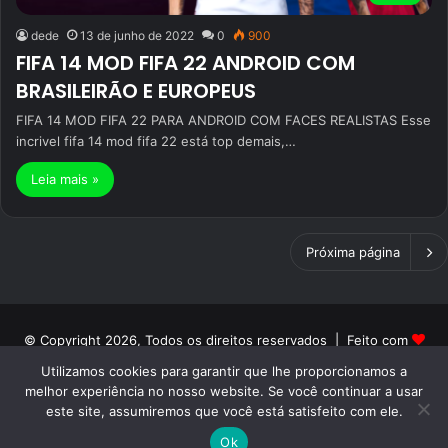
dede
13 de junho de 2022
0
900
FIFA 14 MOD FIFA 22 ANDROID COM
BRASILEIRÃO E EUROPEUS
FIFA 14 MOD FIFA 22 PARA ANDROID COM FACES REALISTAS Esse
incrivel fifa 14 mod fifa 22 está top demais,…
Leia mais »
Próxima página
© Copyright 2026, Todos os direitos reservados | Feito com
Utilizamos cookies para garantir que lhe proporcionamos a
por Patrick PH | Orgulhosamente hospedado por ON NETWORK
melhor experiência no nosso website. Se você continuar a usar
Início
Sobre
Termos de Uso
Politica de Privacidade
este site, assumiremos que você está satisfeito com ele.
Contato
Ok