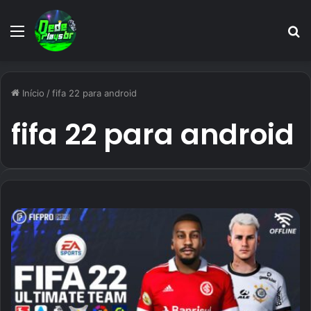
Menu
P
p
Início
/
fifa 22 para android
fifa 22 para android