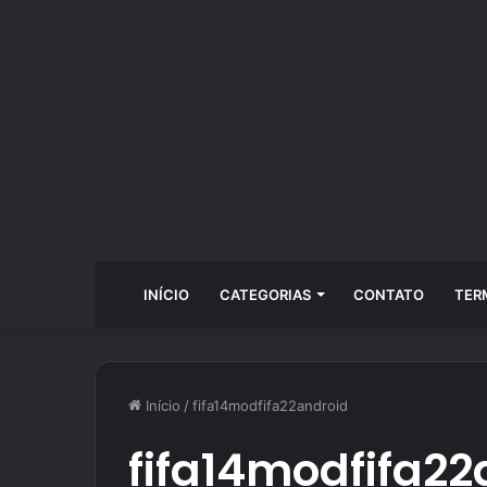
INÍCIO
CATEGORIAS
CONTATO
TER
Início
/
fifa14modfifa22android
fifa14modfifa22