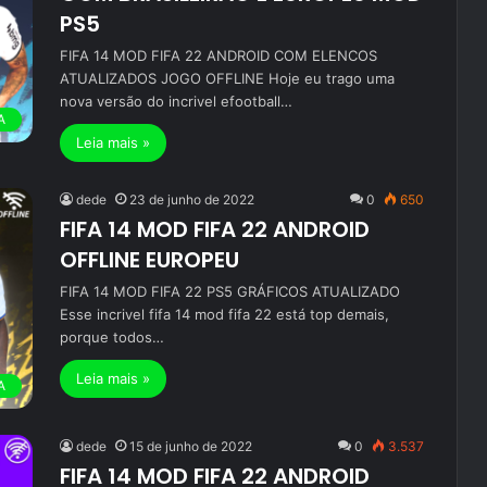
PS5
FIFA 14 MOD FIFA 22 ANDROID COM ELENCOS
ATUALIZADOS JOGO OFFLINE Hoje eu trago uma
nova versão do incrivel efootball…
A
Leia mais »
dede
23 de junho de 2022
0
650
FIFA 14 MOD FIFA 22 ANDROID
OFFLINE EUROPEU
FIFA 14 MOD FIFA 22 PS5 GRÁFICOS ATUALIZADO
Esse incrivel fifa 14 mod fifa 22 está top demais,
porque todos…
Leia mais »
A
dede
15 de junho de 2022
0
3.537
FIFA 14 MOD FIFA 22 ANDROID