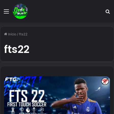
Menu
P
p
Início
/
fts22
fts22