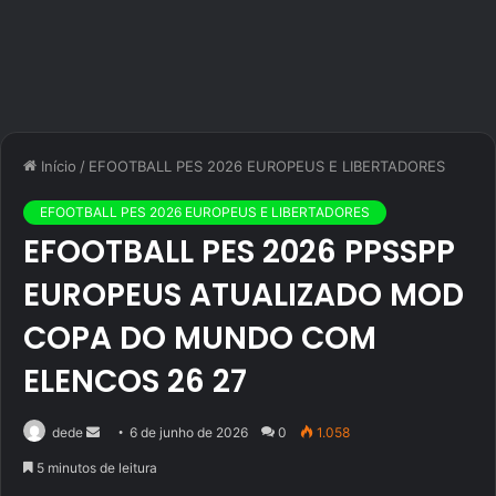
Início
/
EFOOTBALL PES 2026 EUROPEUS E LIBERTADORES
EFOOTBALL PES 2026 EUROPEUS E LIBERTADORES
EFOOTBALL PES 2026 PPSSPP
EUROPEUS ATUALIZADO MOD
COPA DO MUNDO COM
ELENCOS 26 27
Mande
dede
6 de junho de 2026
0
1.058
um
5 minutos de leitura
e-