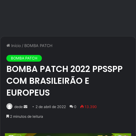
Início
/
BOMBA PATCH
BOMBA PATCH
BOMBA PATCH 2022 PPSSPP
COM BRASILEIRÃO E
EUROPEUS
Mande
dede
2 de abril de 2022
0
13.390
um
2 minutos de leitura
e-
mail