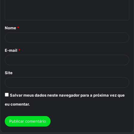
n
t
á
Nome
*
r
i
o
E-mail
*
*
Site
Salvar meus dados neste navegador para a próxima vez que
eu comentar.