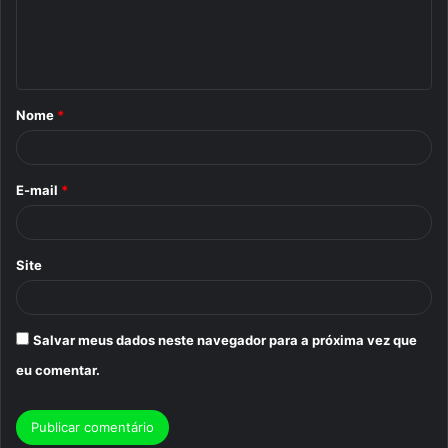
n
t
á
Nome
*
r
i
o
E-mail
*
*
Site
Salvar meus dados neste navegador para a próxima vez que
eu comentar.