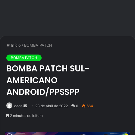
Início
/
BOMBA PATCH
BOMBA PATCH
BOMBA PATCH SUL-
AMERICANO
ANDROID/PPSSPP
Mande
dede
23 de abril de 2022
0
664
um
2 minutos de leitura
e-
mail