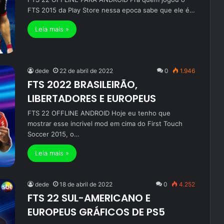
FTS 2015 da Play Store nessa epoca sabe que ele é…
Leia mais »
dede
22 de abril de 2022
0
1.946
FTS 2022 BRASILEIRÃO,
LIBERTADORES E EUROPEUS
FTS 22 OFFLINE ANDROID Hoje eu tenho que
mostrar esse incrivel mod em cima do First Touch
Soccer 2015, o…
Leia mais »
dede
18 de abril de 2022
0
4.252
FTS 22 SUL-AMERICANO E
EUROPEUS GRÁFICOS DE PS5