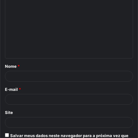
C
o
m
e
n
t
á
Nome
*
r
i
o
E-mail
*
*
Site
Salvar meus dados neste navegador para a próxima vez que