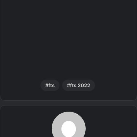
fts
fts 2022