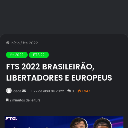
Início
/
fts 2022
fts 2022
FTS 22
FTS 2022 BRASILEIRÃO,
LIBERTADORES E EUROPEUS
Mande
dede
22 de abril de 2022
0
1.947
um
2 minutos de leitura
e-
mail