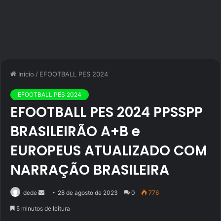
Início
/
EFOOTBALL PES 2024
EFOOTBALL PES 2024
EFOOTBALL PES 2024 PPSSPP
BRASILEIRÃO A+B e
EUROPEUS ATUALIZADO COM
NARRAÇÃO BRASILEIRA
Mande
dede
28 de agosto de 2023
0
776
um
5 minutos de leitura
e-