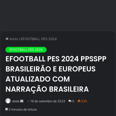
Início
/
EFOOTBALL PES 2024
EFOOTBALL PES 2024
EFOOTBALL PES 2024 PPSSPP
BRASILEIRÃO E EUROPEUS
ATUALIZADO COM
NARRAÇÃO BRASILEIRA
Mande
dede
19 de setembro de 2023
0
535
um
5 minutos de leitura
e-