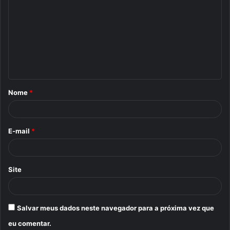
o
m
e
n
t
á
Nome
*
r
i
o
E-mail
*
*
Site
Salvar meus dados neste navegador para a próxima vez que
eu comentar.