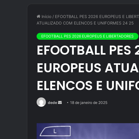
Início
/
EFOOTBALL PES 2026 EUROPEUS E LIBER
ATUALIZADO COM ELENCOS E UNIFORMES 24 25
EFOOTBALL PES 2026 EUROPEUS E LIBERTADORES
EFOOTBALL PES 
EUROPEUS ATUA
ELENCOS E UNIF
Mande
dede
18 de janeiro de 2025
um
e-
mail