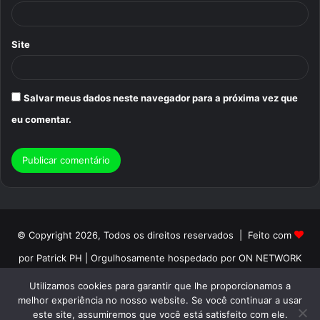
*
Site
Salvar meus dados neste navegador para a próxima vez que
eu comentar.
© Copyright 2026, Todos os direitos reservados | Feito com
por Patrick PH | Orgulhosamente hospedado por ON NETWORK
Início
Sobre
Termos de Uso
Politica de Privacidade
Utilizamos cookies para garantir que lhe proporcionamos a
melhor experiência no nosso website. Se você continuar a usar
Contato
este site, assumiremos que você está satisfeito com ele.