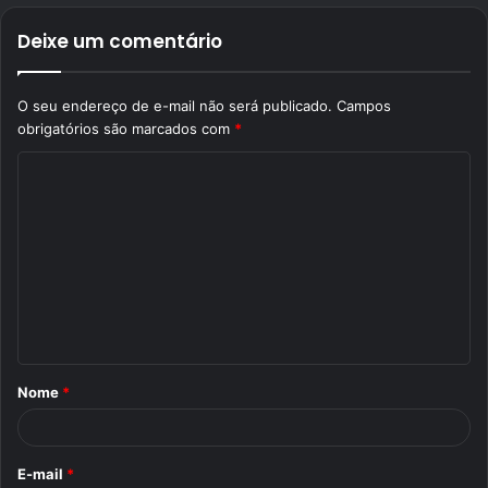
Deixe um comentário
O seu endereço de e-mail não será publicado.
Campos
obrigatórios são marcados com
*
C
o
m
e
n
t
á
Nome
*
r
i
o
E-mail
*