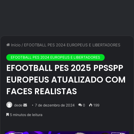
Início
/
EFOOTBALL PES 2024 EUROPEUS E LIBERTADORES
EFOOTBALL PES 2024 EUROPEUS E LIBERTADORES
EFOOTBALL PES 2025 PPSSPP
EUROPEUS ATUALIZADO COM
FACES REALISTAS
Mande
dede
7 de dezembro de 2024
0
199
um
5 minutos de leitura
e-
mail