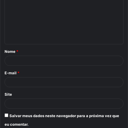
o
m
e
n
t
á
Nome
*
r
i
o
E-mail
*
*
Site
Salvar meus dados neste navegador para a próxima vez que
eu comentar.