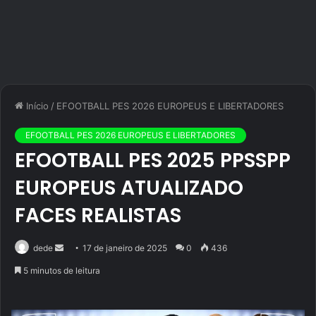
Início
/
EFOOTBALL PES 2026 EUROPEUS E LIBERTADORES
EFOOTBALL PES 2026 EUROPEUS E LIBERTADORES
EFOOTBALL PES 2025 PPSSPP
EUROPEUS ATUALIZADO
FACES REALISTAS
Mande
dede
17 de janeiro de 2025
0
436
um
5 minutos de leitura
e-
mail