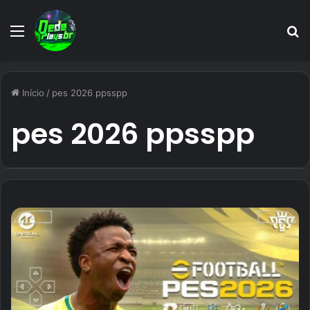
Menu
P
p
Início
/
pes 2026 ppsspp
pes 2026 ppsspp