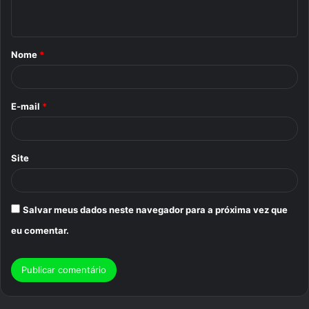
t
á
Nome
*
r
i
o
E-mail
*
*
Site
Salvar meus dados neste navegador para a próxima vez que
eu comentar.