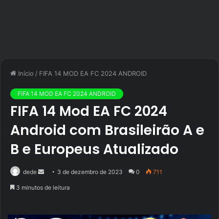
Início
/
FIFA 14 MOD EA FC 2024 ANDROID
FIFA 14 MOD EA FC 2024 ANDROID
FIFA 14 Mod EA FC 2024
Android com Brasileirão A e
B e Europeus Atualizado
Mande
dede
3 de dezembro de 2023
0
711
um
3 minutos de leitura
e-
mail