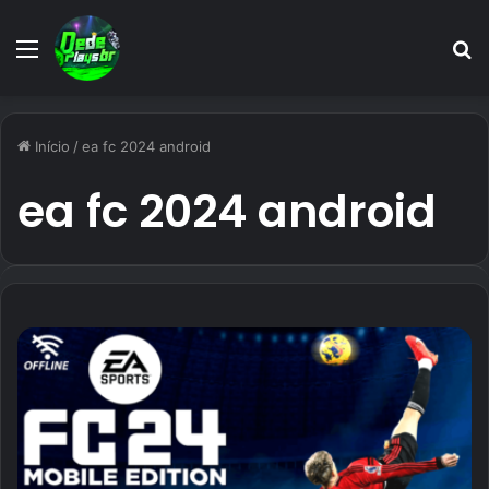
Menu
P
p
Início
/
ea fc 2024 android
ea fc 2024 android