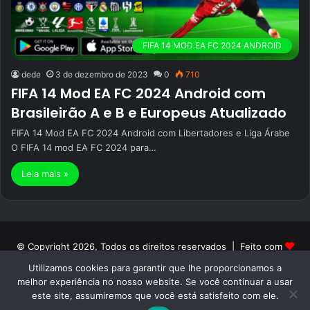
FIFA 14 MOD EA FC 2024 ANDROID
dede
3 de dezembro de 2023
0
710
FIFA 14 Mod EA FC 2024 Android com
Brasileirão A e B e Europeus Atualizado
FIFA 14 Mod EA FC 2024 Android com Libertadores e Liga Árabe
O FIFA 14 mod EA FC 2024 para…
Leia mais »
© Copyright 2026, Todos os direitos reservados | Feito com
Utilizamos cookies para garantir que lhe proporcionamos a
por Patrick PH | Orgulhosamente hospedado por ON NETWORK
melhor experiência no nosso website. Se você continuar a usar
Início
Sobre
Termos de Uso
Politica de Privacidade
este site, assumiremos que você está satisfeito com ele.