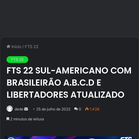
Início
/
FTS 22
FTS 22
FTS 22 SUL-AMERICANO COM
BRASILEIRÃO A.B.C.D E
LIBERTADORES ATUALIZADO
Mande
dede
25 de julho de 2022
0
1.438
um
2 minutos de leitura
e-
mail