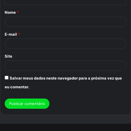
á
Nome
*
r
i
o
E-mail
*
*
Site
Salvar meus dados neste navegador para a próxima vez que
eu comentar.