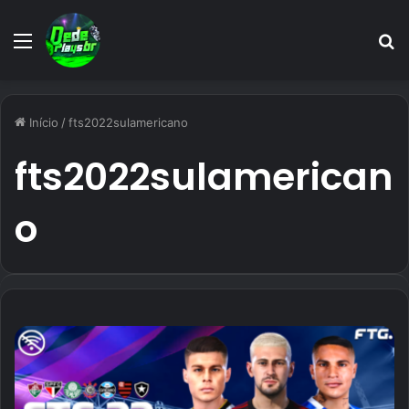
Menu
P
p
Início
/
fts2022sulamericano
fts2022sulamerican
o