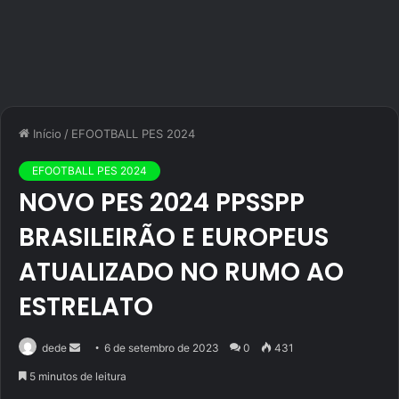
Início
/
EFOOTBALL PES 2024
EFOOTBALL PES 2024
NOVO PES 2024 PPSSPP
BRASILEIRÃO E EUROPEUS
ATUALIZADO NO RUMO AO
ESTRELATO
Mande
dede
6 de setembro de 2023
0
431
um
5 minutos de leitura
e-