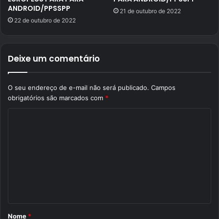
ANDROID/PPSSPP
21 de outubro de 2022
22 de outubro de 2022
Deixe um comentário
O seu endereço de e-mail não será publicado.
Campos
obrigatórios são marcados com
*
C
o
m
e
n
t
á
Nome
*
r