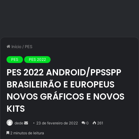
Início
/
PES
PES
PES 2022
PES 2022 ANDROID/PPSSPP
BRASILEIRÃO E EUROPEUS
NOVOS GRÁFICOS E NOVOS
KITS
Mande
dede
23 de fevereiro de 2022
0
261
um
2 minutos de leitura
e-