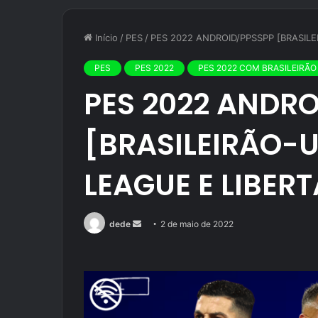
Início
/
PES
/
PES 2022 ANDROID/PPSSPP [BRASIL
PES
PES 2022
PES 2022 COM BRASILEIRÃO
PES 2022 ANDR
[BRASILEIRÃO-
LEAGUE E LIBER
Mande
dede
2 de maio de 2022
um
e-
mail