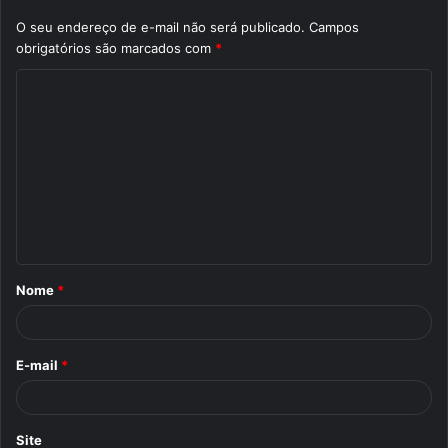
O seu endereço de e-mail não será publicado.
Campos
obrigatórios são marcados com
*
C
o
m
e
n
t
á
Nome
*
r
i
o
E-mail
*
*
Site