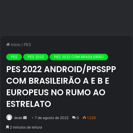
Início
/
PES
PES
PES 2022
PES 2022 COM BRASILEIRÃO
PES 2022 ANDROID/PPSSPP
COM BRASILEIRÃO A E B E
EUROPEUS NO RUMO AO
ESTRELATO
Mande
dede
7 de agosto de 2022
0
1.229
um
2 minutos de leitura
e-