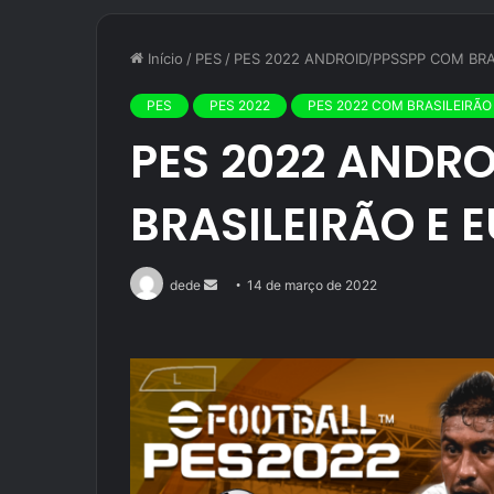
Início
/
PES
/
PES 2022 ANDROID/PPSSPP COM BRA
PES
PES 2022
PES 2022 COM BRASILEIRÃO
PES 2022 ANDR
BRASILEIRÃO E 
Mande
dede
14 de março de 2022
um
e-
mail