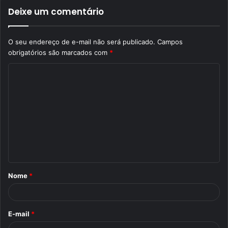
Deixe um comentário
O seu endereço de e-mail não será publicado.
Campos
obrigatórios são marcados com
*
C
o
m
e
n
t
á
Nome
*
r
i
o
E-mail
*
*