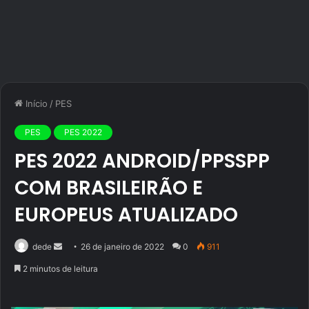
Início
/
PES
PES
PES 2022
PES 2022 ANDROID/PPSSPP
COM BRASILEIRÃO E
EUROPEUS ATUALIZADO
Mande
dede
26 de janeiro de 2022
0
911
um
2 minutos de leitura
e-
mail