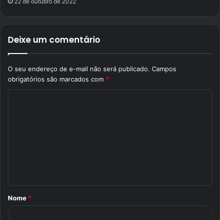
22 de outubro de 2022
Deixe um comentário
O seu endereço de e-mail não será publicado.
Campos
obrigatórios são marcados com
*
C
o
m
e
n
t
á
Nome
*
r
i