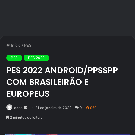
Início
/
PES
PES
PES 2022
PES 2022 ANDROID/PPSSPP
COM BRASILEIRÃO E
EUROPEUS
Mande
dede
21 de janeiro de 2022
0
969
um
2 minutos de leitura
e-
mail