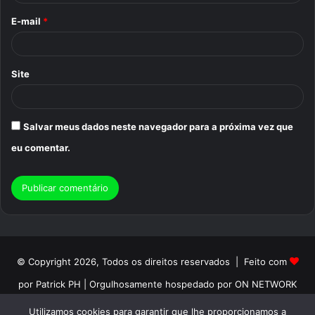
o
E-mail
*
*
Site
Salvar meus dados neste navegador para a próxima vez que
eu comentar.
© Copyright 2026, Todos os direitos reservados | Feito com
por Patrick PH | Orgulhosamente hospedado por ON NETWORK
Início
Sobre
Termos de Uso
Politica de Privacidade
Utilizamos cookies para garantir que lhe proporcionamos a