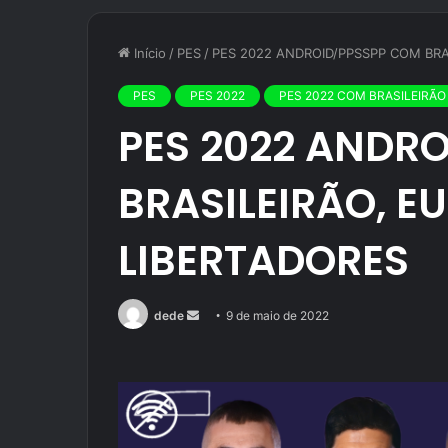
Início
/
PES
/
PES 2022 ANDROID/PPSSPP COM BRA
PES
PES 2022
PES 2022 COM BRASILEIRÃO
PES 2022 ANDR
BRASILEIRÃO, E
LIBERTADORES
Mande
dede
9 de maio de 2022
um
e-
mail