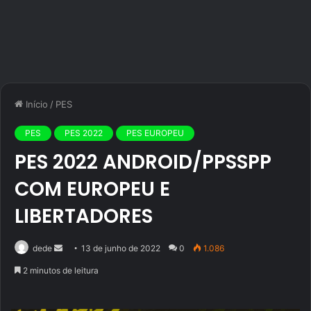
Início
/
PES
PES
PES 2022
PES EUROPEU
PES 2022 ANDROID/PPSSPP
COM EUROPEU E
LIBERTADORES
Mande
dede
13 de junho de 2022
0
1.086
um
2 minutos de leitura
e-
mail