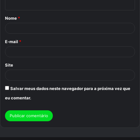
t
á
Nome
*
r
i
o
E-mail
*
*
Site
Salvar meus dados neste navegador para a próxima vez que
eu comentar.