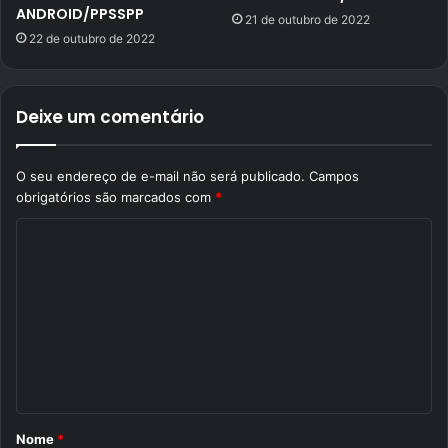
ANDROID/PPSSPP
21 de outubro de 2022
22 de outubro de 2022
Deixe um comentário
O seu endereço de e-mail não será publicado.
Campos
obrigatórios são marcados com
*
C
o
m
e
n
t
á
Nome
*
r