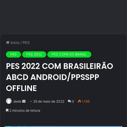
Início
/
PES
PES
PES 2022
PES COPA DO BRASIL
PES 2022 COM BRASILEIRÃO
ABCD ANDROID/PPSSPP
OFFLINE
Mande
dede
29 de maio de 2022
0
1.199
um
2 minutos de leitura
e-
mail